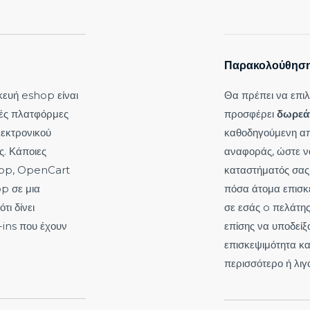
Παρακολούθηση
κευή eshop
είναι
Θα πρέπει να επι
ές πλατφόρμες
προσφέρει
δωρεά
εκτρονικού
καθοδηγούμενη α
ς. Κάποιες
αναφοράς, ώστε ν
hop, OpenCart
καταστήματός σας 
p σε μια
πόσα άτομα επισκ
τι δίνει
σε εσάς o πελάτη
-ins που έχουν
επίσης να υποδείξ
επισκεψιμότητα κα
περισσότερο ή λιγ