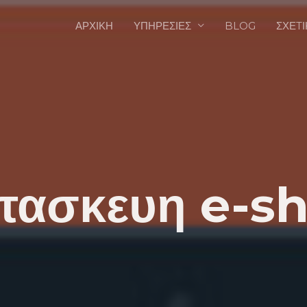
ΑΡΧΙΚΗ
ΥΠΗΡΕΣΙΕΣ
BLOG
ΣΧΕTΙ
τασκευη e-s