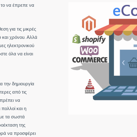
 το να έπρεπε να
ση για τις μικρές
 και χρόνου. Αλλά
μες ηλεκτρονικού
στε όλα να είναι
για την δημιουργία
τερες από τις
 πρέπει να
πολλοί και η
 με τα σωστά
ροέκταση της
ευρά να προσφέρει