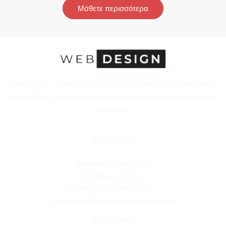
Μάθετε περισσότερα
Πάνω από 10 χρόνια εμπειρίας στην Κατασκευή και Προώθηση
Ιστοσελίδων. Δημιουργούμε εντυπωσιακές ιστοσελίδες με εύκολη
πλοήγηση.
Services
Κατασκευή Ιστοσελίδας
Κατασκευή E-shop
Προώθηση Ιστοσελίδων SEO
Δημιουργία Περιεχομένου Ιστοσελίδων
Features