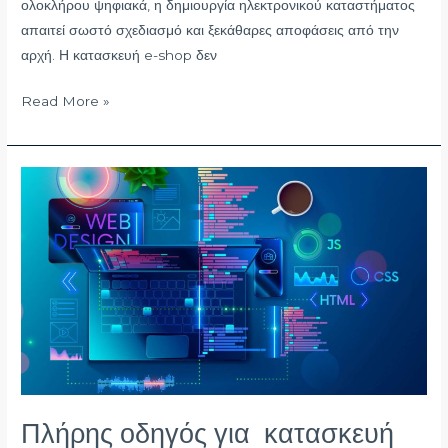
ολοκλήρου ψηφιακά, η δημιουργία ηλεκτρονικού καταστήματος
απαιτεί σωστό σχεδιασμό και ξεκάθαρες αποφάσεις από την
αρχή. Η κατασκευή e-shop δεν
Read More »
Πλήρης
οδηγός
για
κατασκευή
ιστοσελίδας
2025.
Πλήρης οδηγός για κατασκευή