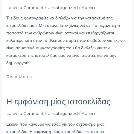
διαλέξω
Leave a Comment
/
Uncategorized
/
Admin
για
την
Τι είδους φωτογραφίες να διαλέξω για την κατασκευή της
κατασκευή
ιστοσελίδας μου; Μία εικόνα ίσον χίλιες λέξεις! Το μεγαλύτερο
της
ποσοστό των ανθρώπων είναι οπτικοί και επεξεργάζονται
ιστοσελίδας
καλύτερα κάτι όταν το βλέπουν παρά όταν διαβάζουν για εκείνο,
μου;
είναι σημαντικό οι φωτογραφίες που θα διαλέξω για την
κατασκευή της ιστοσελίδας μου να είναι σωστές και να μην
δημιουργούν
Read More »
Η εμφάνιση μίας ιστοσελίδας
Η
εμφάνιση
Leave a Comment
/
Uncategorized
/
Admin
μίας
ιστοσελίδας
Εκείνα που κάνουμε για εσάς για τον σχεδιασμό μιας
ιστοσελίδας Η εμφάνιση μίας ιστοσελίδας είναι το πιο