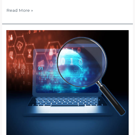
Read More »
Γιατί
είναι
χρήσιμη
η
κατασκευή
ενός
site;