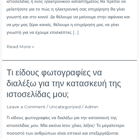
ιστοσελίδας ή ενός ηλεκτρονικού καταστήματος θα πρέπει να
μελετήσετε για το πώς η ηλεκτρονική σας επιχείρηση θα γίνει
γνωστή και στο κοινό. Δε θέλουμε να μείνουμε στην αφάνεια και
να μην μας ξέρει κανείς, θέλουμε η επιχείρηση μας να γίνει
γνωστή για να έχουμε επισκέπτες […]
Read More »
Τι είδους φωτογραφίες να
Τι
είδους
διαλέξω για την κατασκευή της
φωτογραφίες
ιστοσελίδας μου;
να
διαλέξω
Leave a Comment
/
Uncategorized
/
Admin
για
την
Τι είδους φωτογραφίες να διαλέξω για την κατασκευή της
κατασκευή
ιστοσελίδας μου; Μία εικόνα ίσον χίλιες λέξεις! Το μεγαλύτερο
της
ποσοστό των ανθρώπων είναι οπτικοί και επεξεργάζονται