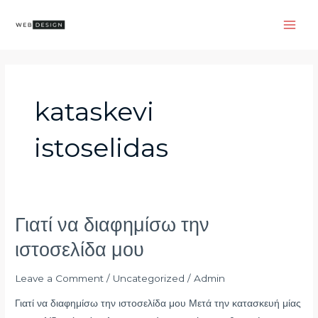
Skip
Main
to
Men
content
kataskevi
istoselidas
Γιατί να διαφημίσω την
Γιατί
να
ιστοσελίδα μου
διαφημίσω
την
Leave a Comment
/
Uncategorized
/
Admin
ιστοσελίδα
Γιατί να διαφημίσω την ιστοσελίδα μου Μετά την κατασκευή μίας
μου