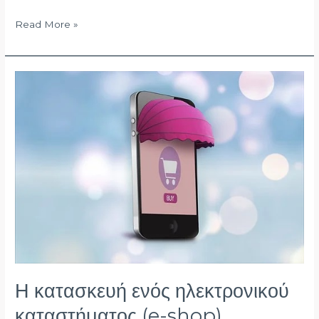
Read More »
Η
κατασκευή
ενός
ηλεκτρονικού
καταστήματος
(e-
shop)
Η κατασκευή ενός ηλεκτρονικού
καταστήματος (e-shop)